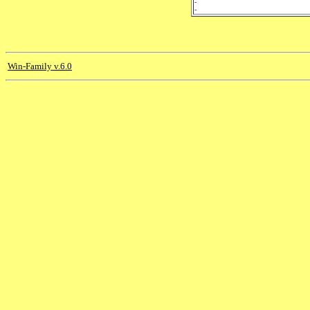
-
-
Win-Family v.6.0