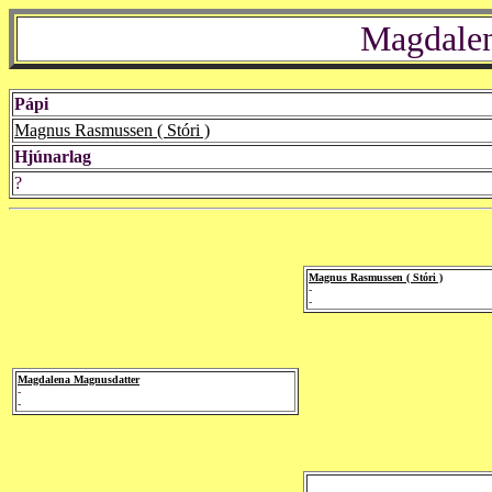
Magdalen
Pápi
Magnus Rasmussen ( Stóri )
Hjúnarlag
?
Magnus Rasmussen ( Stóri )
-
-
Magdalena Magnusdatter
-
-