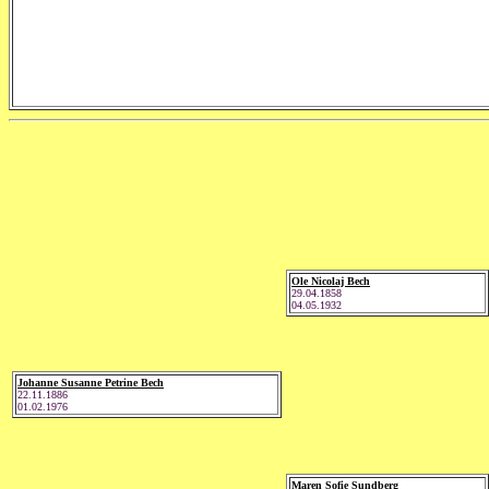
Ole Nicolaj Bech
29.04.1858
04.05.1932
Johanne Susanne Petrine Bech
22.11.1886
01.02.1976
Maren Sofie Sundberg