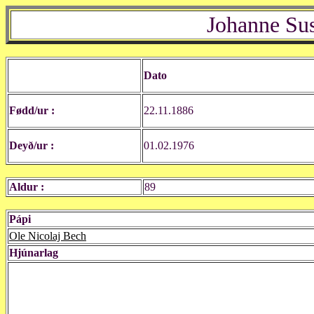
Johanne Su
Dato
Fødd/ur :
22.11.1886
Deyð/ur :
01.02.1976
Aldur :
89
Pápi
Ole Nicolaj Bech
Hjúnarlag