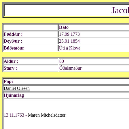
Jaco
Dato
Fødd/ur :
17.09.1773
Deyð/ur :
25.01.1854
Búðstaður
Úti á Klova
Aldur :
80
Starv :
Óðalsmaður
Pápi
Daniel Olesen
Hjúnarlag
13.11.1763 -
Maren Michelsdatter