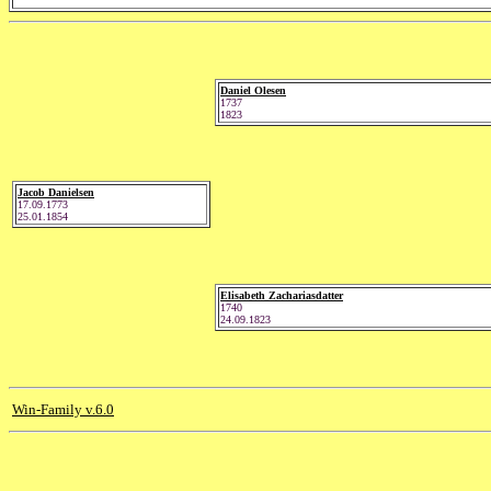
Daniel Olesen
1737
1823
Jacob Danielsen
17.09.1773
25.01.1854
Elisabeth Zachariasdatter
1740
24.09.1823
Win-Family v.6.0