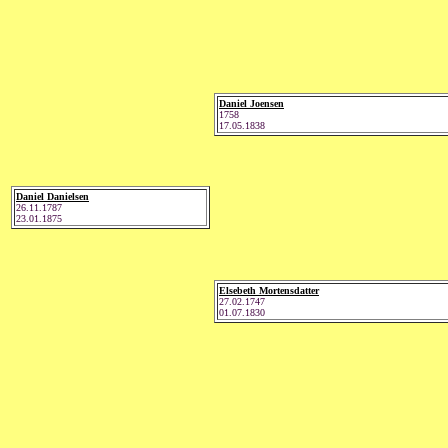
Daniel Joensen
1758
17.05.1838
Daniel Danielsen
26.11.1787
23.01.1875
Elsebeth Mortensdatter
27.02.1747
01.07.1830