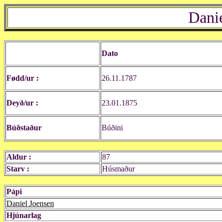
Dani
Dato
Fødd/ur :
26.11.1787
Deyð/ur :
23.01.1875
Búðstaður
Búðini
Aldur :
87
Starv :
Húsmaður
Pápi
Daniel Joensen
Hjúnarlag