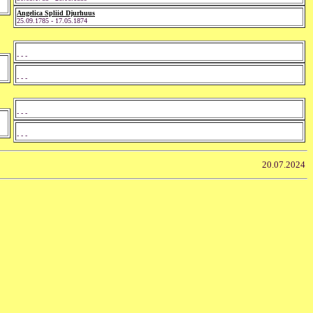
Angelica Spliid Djurhuus
25.09.1785 - 17.05.1874
- - -
- - -
- - -
- - -
20.07.2024