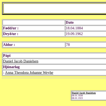
Dato
Fødd/ur :
18.04.1884
Deyð/ur :
19.09.1962
Aldur :
78
Pápi
Daniel Jacob Danielsen
Hjúnarlag
-
Anna Theodora Johanne Weyhe
Daniel Jacob Danielsen
08.01.1838
08.01.1923