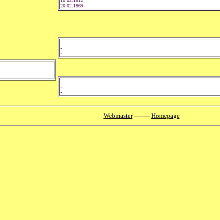
10.02.1812
20.02.1869
-
-
-
-
Webmaster
--------
Homepage