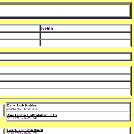
Kelda
-
-
Daniel Jacob Danielsen
24.03.1785 - 17.09.1816
Anne Cathrine Godtfredsdatter Becker
30.11.1781 - 24.05.1849
Cornelius Christian Reinert
30.05.1783 - 26.06.1839