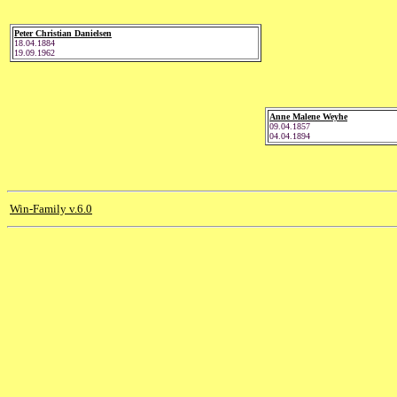
Peter Christian Danielsen
18.04.1884
19.09.1962
Anne Malene Weyhe
09.04.1857
04.04.1894
Win-Family v.6.0