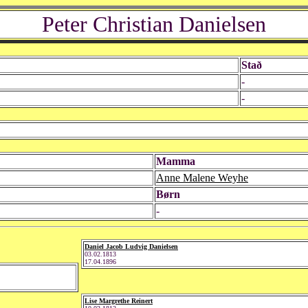
Peter Christian Danielsen
Stað
-
-
Mamma
Anne Malene Weyhe
Børn
-
Daniel Jacob Ludvig Danielsen
03.02.1813
17.04.1896
Lise Margrethe Reinert