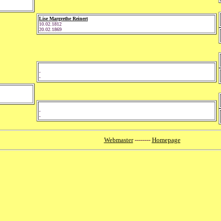
Lise Margrethe Reinert
10.02.1812
20.02.1869
-
-
-
-
Webmaster
--------
Homepage