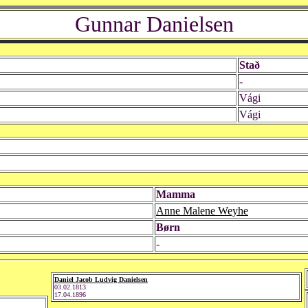
Gunnar Danielsen
Stað
-
Vági
Vági
Mamma
Anne Malene Weyhe
Børn
-
Daniel Jacob Ludvig Danielsen
03.02.1813
17.04.1896