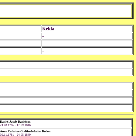
Kelda
-
-
-
Daniel Jacob Danielsen
24.03.1785 - 17.09.1816
Anne Cathrine Godtfredsdatter Becker
30.11.1781 - 24.05.1849