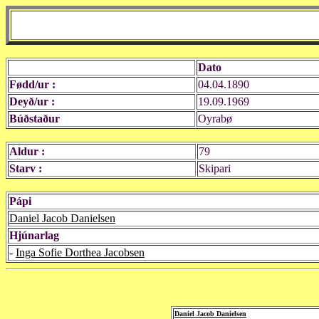
Dato
Fødd/ur :
04.04.1890
Deyð/ur :
19.09.1969
Búðstaður
Oyrabø
Aldur :
79
Starv :
Skipari
Pápi
Daniel Jacob Danielsen
Hjúnarlag
-
Inga Sofie Dorthea Jacobsen
Daniel Jacob Danielsen