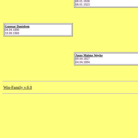
08.01.1838
08.01.1923
Gunnar Danielsen
04.04.1890
19.09.1969
Anne Malene Weyhe
09.04.1857
04.04.1894
Win-Family v.6.0