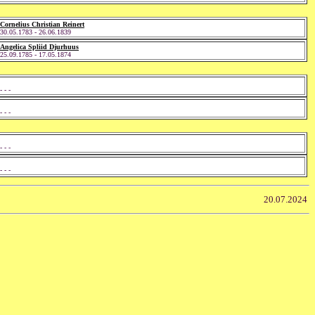
Cornelius Christian Reinert
30.05.1783 - 26.06.1839
Angelica Spliid Djurhuus
25.09.1785 - 17.05.1874
- - -
- - -
- - -
- - -
20.07.2024