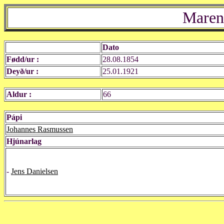
Maren
Dato
Fødd/ur :
28.08.1854
Deyð/ur :
25.01.1921
Aldur :
66
Pápi
Johannes Rasmussen
Hjúnarlag
-
Jens Danielsen