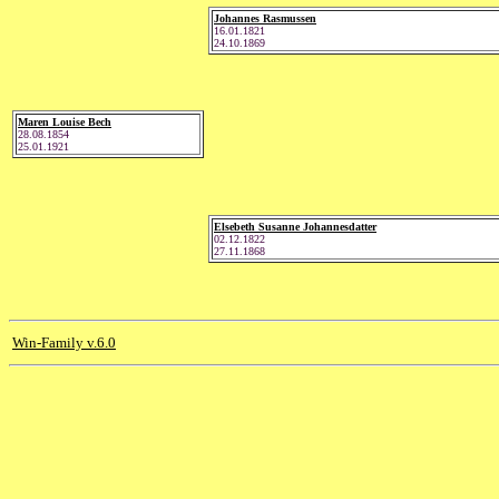
Johannes Rasmussen
16.01.1821
24.10.1869
Maren Louise Bech
28.08.1854
25.01.1921
Elsebeth Susanne Johannesdatter
02.12.1822
27.11.1868
Win-Family v.6.0