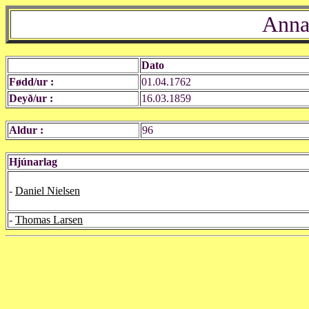
Anna
Dato
Fødd/ur :
01.04.1762
Deyð/ur :
16.03.1859
Aldur :
96
Hjúnarlag
-
Daniel Nielsen
-
Thomas Larsen