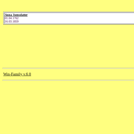
Anna Joensdatter
01.04.1762
16.03.1859
Win-Family v.6.0