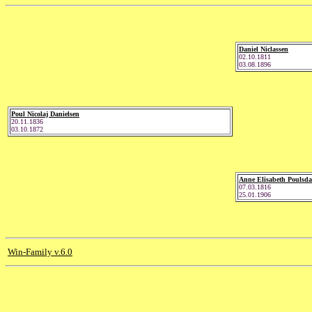
Daniel Niclassen
02.10.1811
03.08.1896
Poul Nicolaj Danielsen
20.11.1836
03.10.1872
Anne Elisabeth Poulsda
07.03.1816
25.01.1906
Win-Family v.6.0