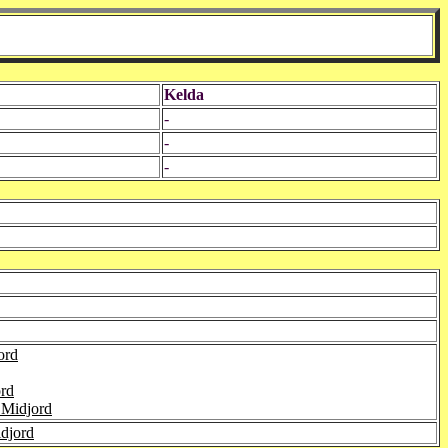
Kelda
-
-
-
ord
ord
 Midjord
idjord