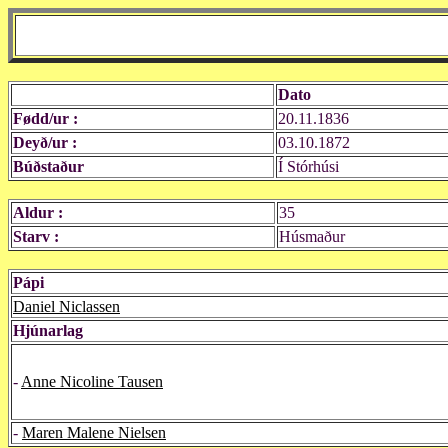
Dato
Fødd/ur :
20.11.1836
Deyð/ur :
03.10.1872
Búðstaður
Í Stórhúsi
Aldur :
35
Starv :
Húsmaður
Pápi
Daniel Niclassen
Hjúnarlag
-
Anne Nicoline Tausen
-
Maren Malene Nielsen