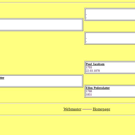
-
-
-
-
Poul Jacobsen
1793
22.03.1878
tter
Ellen Pedersdatter
1788
1851
Webmaster
--------
Homepage