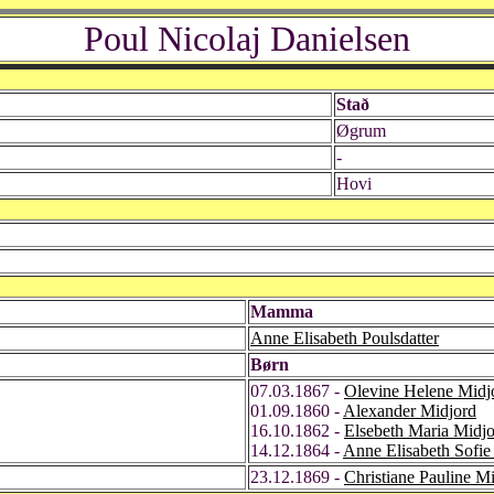
Poul Nicolaj Danielsen
Stað
Øgrum
-
Hovi
Mamma
Anne Elisabeth Poulsdatter
Børn
07.03.1867 -
Olevine Helene Midj
01.09.1860 -
Alexander Midjord
16.10.1862 -
Elsebeth Maria Midj
14.12.1864 -
Anne Elisabeth Sofie
23.12.1869 -
Christiane Pauline M