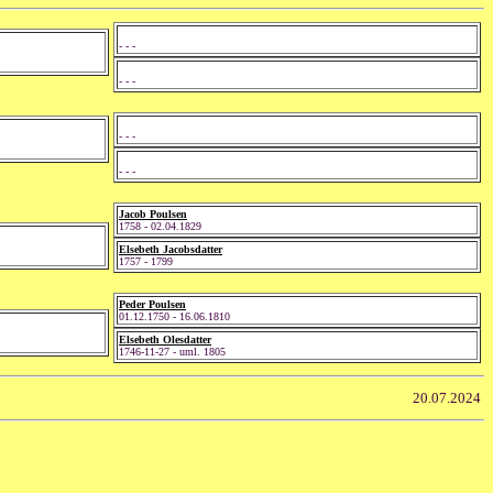
- - -
- - -
- - -
- - -
Jacob Poulsen
1758 - 02.04.1829
Elsebeth Jacobsdatter
1757 - 1799
Peder Poulsen
01.12.1750 - 16.06.1810
Elsebeth Olesdatter
1746-11-27 - uml. 1805
20.07.2024