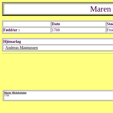
Maren 
Dato
Sta
Fødd/ur :
1768
Fro
Hjúnarlag
-
Andreas Magnussen
Maren Michelsdatter
1768
-