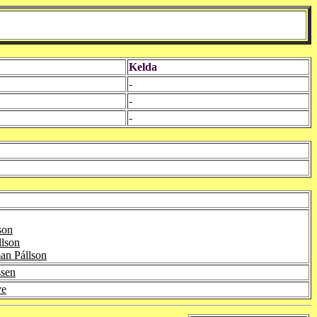
Kelda
-
-
-
son
llson
an Pállson
ssen
ve