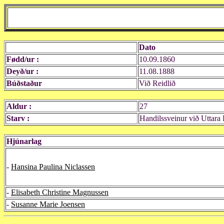
Dato
Fødd/ur :
10.09.1860
Deyð/ur :
11.08.1888
Búðstaður
Við Reidlið
Aldur :
27
Starv :
Handilssveinur við Uttara
Hjúnarlag
-
Hansina Paulina Niclassen
-
Elisabeth Christine Magnussen
-
Susanne Marie Joensen