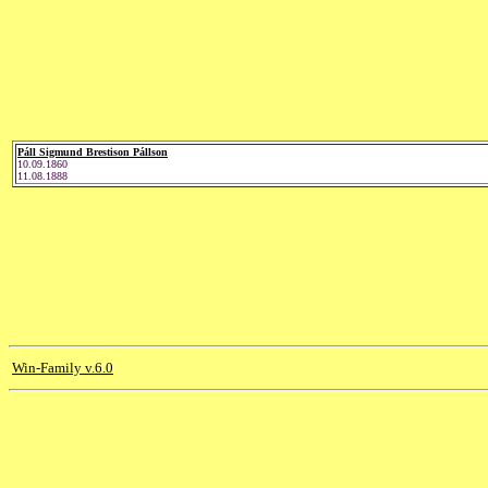
Páll Sigmund Brestison Pállson
10.09.1860
11.08.1888
Win-Family v.6.0