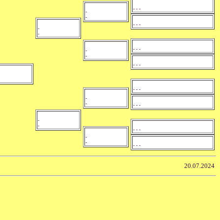
- - -
-
-
- - -
-
-
- - -
-
-
- - -
- - -
-
-
- - -
-
-
- - -
-
-
- - -
20.07.2024