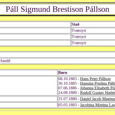
Páll Sigmund Brestison Pállson
Stað
Tvøroyri
Tvøroyri
Tvøroyri
 Handil
Børn
08.10.1883 -
Hans Peter Pállson
30.10.1885 -
Hansina Poulina Páll
07.06.1886 -
Johanna Elisabeth Pá
24.08.1889 -
Rudolf Gustav Hartm
31.07.1880 -
Daniel Jacob Magnu
05.05.1883 -
Jacobina Mortina La