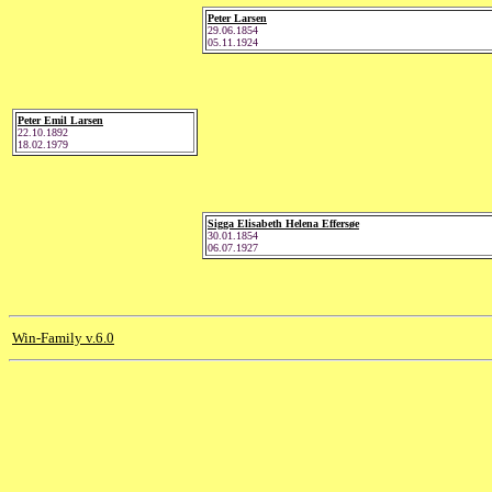
Peter Larsen
29.06.1854
05.11.1924
Peter Emil Larsen
22.10.1892
18.02.1979
Sigga Elisabeth Helena Effersøe
30.01.1854
06.07.1927
Win-Family v.6.0