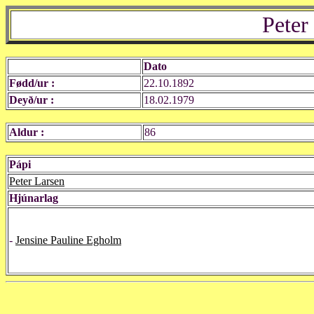
Peter
Dato
Fødd/ur :
22.10.1892
Deyð/ur :
18.02.1979
Aldur :
86
Pápi
Peter Larsen
Hjúnarlag
-
Jensine Pauline Egholm