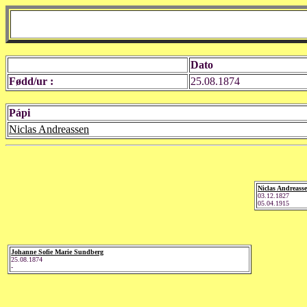
Dato
Fødd/ur :
25.08.1874
Pápi
Niclas Andreassen
Niclas Andreass
03.12.1827
05.04.1915
Johanne Sofie Marie Sundberg
25.08.1874
-