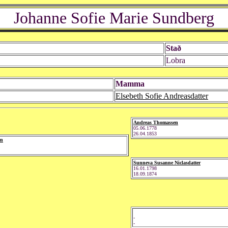
Johanne Sofie Marie Sundberg
Stað
Lobra
Mamma
Elsebeth Sofie Andreasdatter
Andreas Thomassen
05.06.1778
26.04.1853
en
Sunneva Susanne Niclasdatter
16.01.1798
18.09.1874
-
-