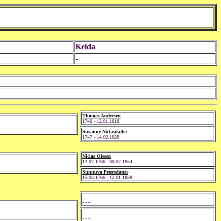
Kelda
-
Thomas Andersen
1740 - 12.01.1818
Susanne Niclasdatter
1747 - 14.02.1828
Niclas Olesen
12.07.1766 - 08.07.1854
Sunnuva Petersdatter
15.08.1766 - 12.01.1838
- - -
- - -