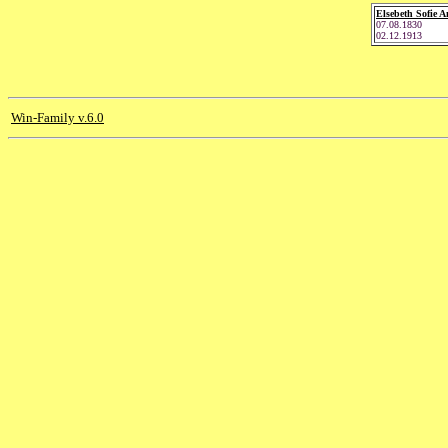
Elsebeth Sofie A
07.08.1830
02.12.1913
Win-Family v.6.0