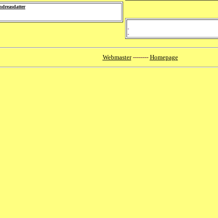
ndreasdatter
-
-
Webmaster
--------
Homepage