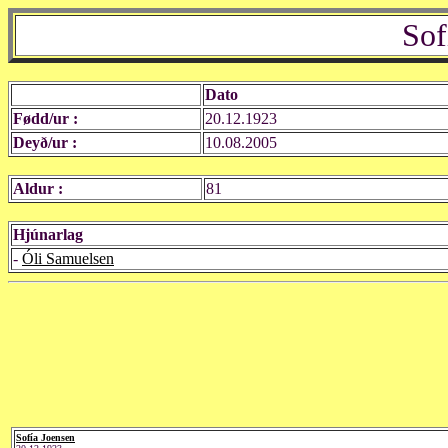
Sof
Dato
Fødd/ur :
20.12.1923
Deyð/ur :
10.08.2005
Aldur :
81
Hjúnarlag
-
Óli Samuelsen
Sofía Joensen