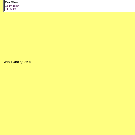
Eva Olsen
03.10.1850
04.06.1901
Win-Family v.6.0