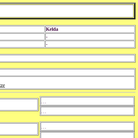
Kelda
-
-
tze
- - -
- - -
- - -
- - -