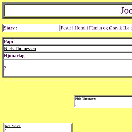
Jo
Starv :
Festir í Horni í Fámjin og Øravík II.a 
Pápi
Niels Thomessen
Hjúnarlag
?
Niels Thomessen
-
-
Joen Nielsen
-