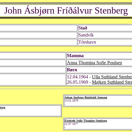
John Ásbjørn Fríðálvur Stenberg
Stað
Sandvík
Tórshavn
Mamma
Anna Thomina Sofie Poulsen
Børn
12.04.1964 -
Ulla Suthland Stenbe
26.05.1969 -
Majken Suthland Ste
Johan Andreas Reinhold Joensen
13.01.1879
-
berg
Elsebeth Sofie Thomine Stenberg
22.07.1877
-