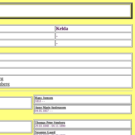
Kelda
-
-
rg
nberg
Hans Joensen
1853 - -
Anne Marie Andreassen
04.05.1857 - -
Thomas Peter Stenberg
29.03.1848 - 04.11.1890
Susanne Gaard