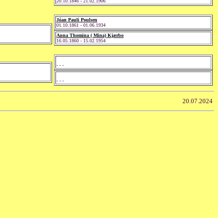
20.10.1846 - 21.02.1906
Jóan Pauli Poulsen
01.10.1861 - 01.06.1934
Anna Thomina ( Mina) Kjærbo
16.05.1860 - 15.02.1954
- - -
- - -
20.07.2024