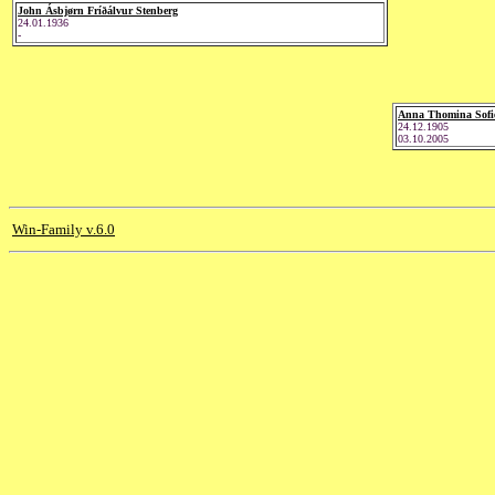
John Ásbjørn Fríðálvur Stenberg
24.01.1936
-
Anna Thomina Sofi
24.12.1905
03.10.2005
Win-Family v.6.0