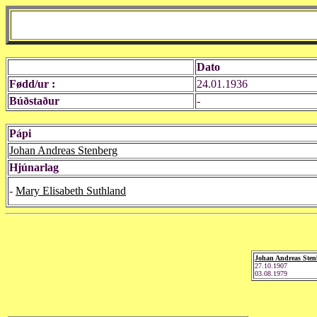
Dato
Fødd/ur :
24.01.1936
Búðstaður
-
Pápi
Johan Andreas Stenberg
Hjúnarlag
-
Mary Elisabeth Suthland
Johan Andreas Sten
27.10.1907
03.08.1979