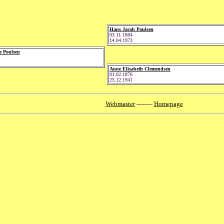
Hans Jacob Poulsen
03.11.1884
14.04.1973
e Poulsen
Anne Elisabeth Clemendsen
01.02.1876
25.12.1941
Webmaster
--------
Homepage