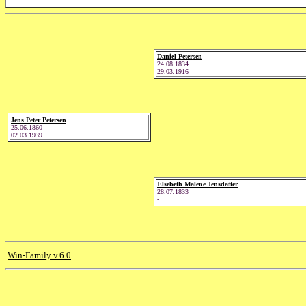
Daniel Petersen
24.08.1834
29.03.1916
Jens Peter Petersen
25.06.1860
02.03.1939
Elsebeth Malene Jensdatter
28.07.1833
-
Win-Family v.6.0