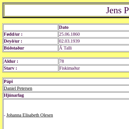
Jens P
Dato
Fødd/ur :
25.06.1860
Deyð/ur :
02.03.1939
Búðstaður
Á Talli
Aldur :
78
Starv :
Fiskimaður
Pápi
Daniel Petersen
Hjúnarlag
-
Johanna Elisabeth Olesen