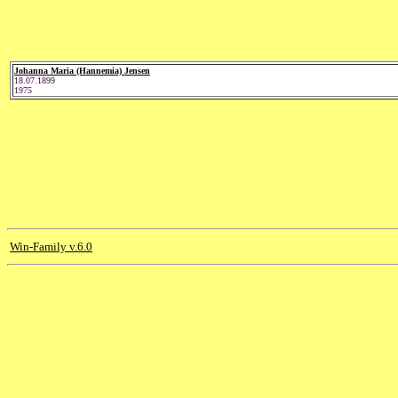
Johanna Maria (Hannemia) Jensen
18.07.1899
1975
Win-Family v.6.0