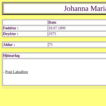
Johanna Mari
Dato
Fødd/ur :
18.07.1899
Deyð/ur :
1975
Aldur :
75
Hjúnarlag
-
Poul Laksáfoss