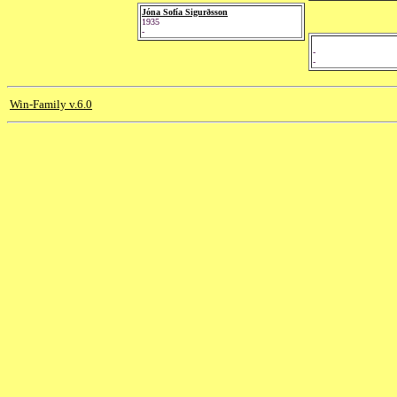
Jóna Sofía Sigurðsson
1935
-
-
-
Win-Family v.6.0