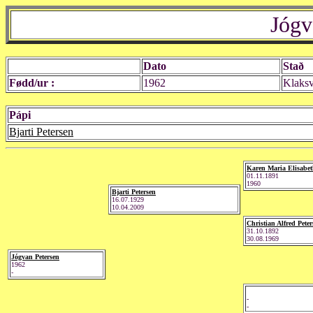
Jógv
Dato
Stað
Fødd/ur :
1962
Klaksv
Pápi
Bjarti Petersen
Karen Maria Elisabeth
01.11.1891
1960
Bjarti Petersen
16.07.1929
10.04.2009
Christian Alfred Pete
31.10.1892
30.08.1969
Jógvan Petersen
1962
-
-
-