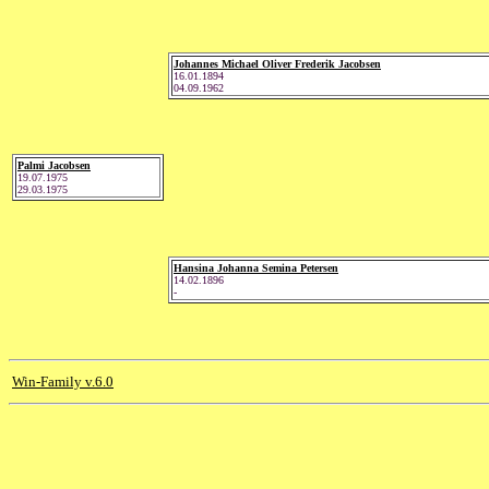
Johannes Michael Oliver Frederik Jacobsen
16.01.1894
04.09.1962
Palmi Jacobsen
19.07.1975
29.03.1975
Hansina Johanna Semina Petersen
14.02.1896
-
Win-Family v.6.0