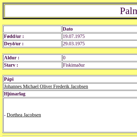
Palm
Dato
Fødd/ur :
19.07.1975
Deyð/ur :
29.03.1975
Aldur :
0
Starv :
Fiskimaður
Pápi
Johannes Michael Oliver Frederik Jacobsen
Hjúnarlag
-
Dorthea Jacobsen