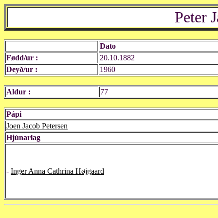
Peter 
Dato
Fødd/ur :
20.10.1882
Deyð/ur :
1960
Aldur :
77
Pápi
Joen Jacob Petersen
Hjúnarlag
-
Inger Anna Cathrina Højgaard