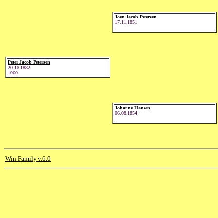
Joen Jacob Petersen
17.11.1851
-
Peter Jacob Petersen
20.10.1882
1960
Johanne Hansen
06.08.1854
-
Win-Family v.6.0