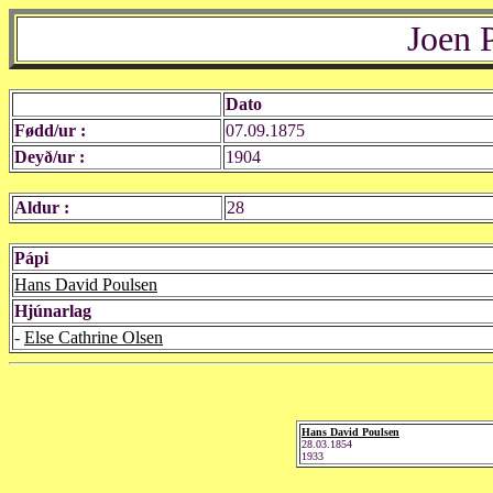
Joen 
Dato
Fødd/ur :
07.09.1875
Deyð/ur :
1904
Aldur :
28
Pápi
Hans David Poulsen
Hjúnarlag
-
Else Cathrine Olsen
Hans David Poulsen
28.03.1854
1933