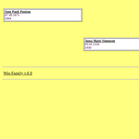
Joen Pauli Poulsen
07.09.1875
1904
Anna Marie Simonsen
03.03.1559
1930
Win-Family v.6.0