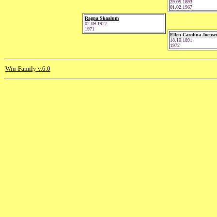
29.05.1893
01.02.1967
Ragna Skaalum
02.09.1927
1971
Ellen Carolina Joense
18.10.1891
1972
Win-Family v.6.0