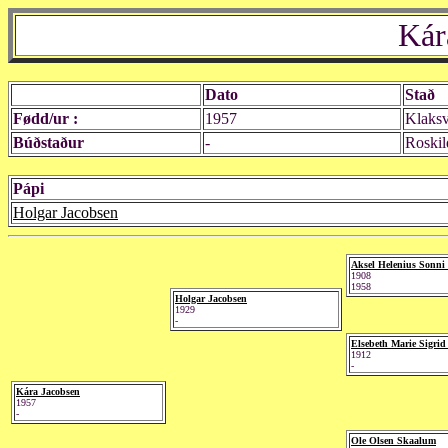
Kár
Dato
Stað
Fødd/ur :
1957
Klaksv
Búðstaður
-
Roskil
Pápi
Holgar Jacobsen
Aksel Helenius Sonni
1908
1958
Holgar Jacobsen
1929
-
Elsebeth Marie Sigri
1912
-
Kára Jacobsen
1957
-
Ole Olsen Skaalum