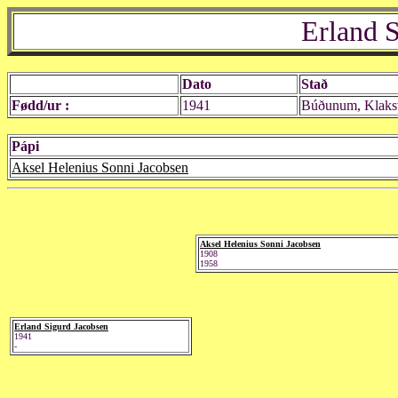
Erland 
Dato
Stað
Fødd/ur :
1941
Búðunum, Klaks
Pápi
Aksel Helenius Sonni Jacobsen
Aksel Helenius Sonni Jacobsen
1908
1958
Erland Sigurd Jacobsen
1941
-