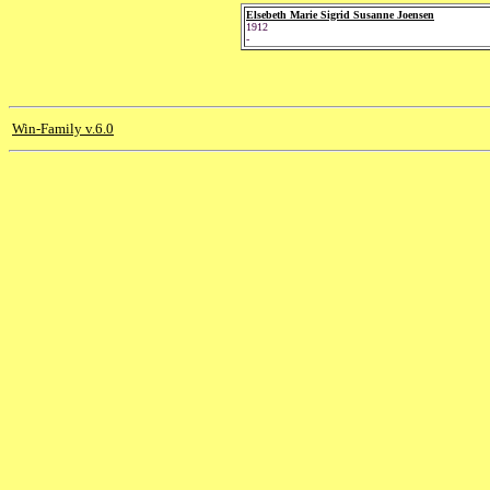
Elsebeth Marie Sigrid Susanne Joensen
1912
-
Win-Family v.6.0