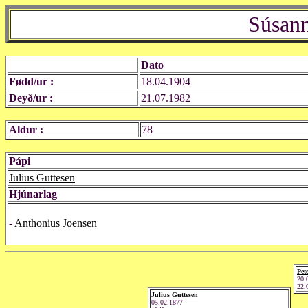
Súsann
Dato
Fødd/ur :
18.04.1904
Deyð/ur :
21.07.1982
Aldur :
78
Pápi
Julius Guttesen
Hjúnarlag
-
Anthonius Joensen
Pet
20.
22.
Julius Guttesen
05.02.1877