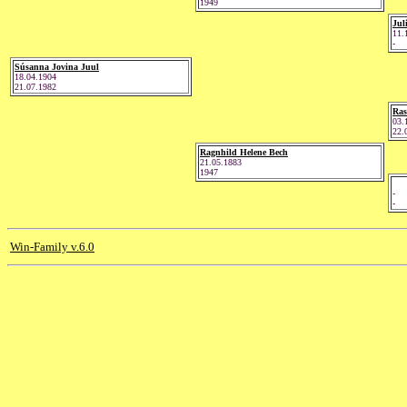
1949
Jul
11.
-
Súsanna Jovina Juul
18.04.1904
21.07.1982
Ras
03.
22.
Ragnhild Helene Bech
21.05.1883
1947
-
-
Win-Family v.6.0