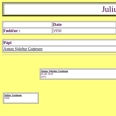
Juli
Dato
Fødd/ur :
1950
Pápi
Anton Sjúrður Guttesen
Anton Sjúrður Guttesen
05.08.1918
1975
Julius Guttesen
1950
-