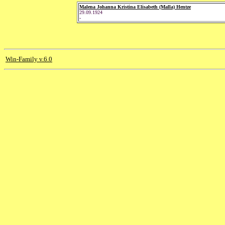
Malena Johanna Kristina Elisabeth (Malla) Hentze
29.09.1924
-
Win-Family v.6.0