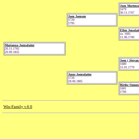
Joen Mortens
1679
30.11.1767
Joen Joensen
1720
1795
Ellen Jensdat
ca. 1681
11.06.1760
Marianna Joensdatter
20.11.1765
20.09.1832
Joen ( Jógvan
1680
15.01.1770
Anne Joensdatter
1726
18.06.1805
Birthe Simons
1681
1760
Win-Family v.6.0