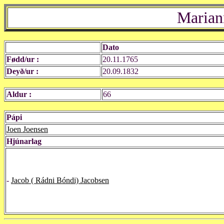
Marian
Dato
Fødd/ur :
20.11.1765
Deyð/ur :
20.09.1832
Aldur :
66
Pápi
Joen Joensen
Hjúnarlag
-
Jacob ( Rádni Bóndi) Jacobsen