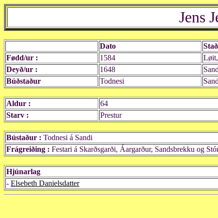
Jens 
Dato
Stað
Fødd/ur :
1584
Løit
Deyð/ur :
1648
Sand
Búðstaður
Todnesi
Sand
Aldur :
64
Starv :
Prestur
Bústaður :
Todnesi á Sandi
Frágreiðing :
Festari á Skarðsgarði, Áargarður, Sandsbrekku og St
Hjúnarlag
-
Elsebeth Danielsdatter