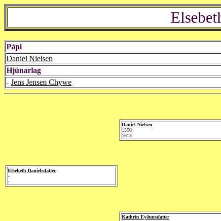
Elsebet
Pápi
Daniel Nielsen
Hjúnarlag
-
Jens Jensen Chywe
Daniel Nielsen
1550
1613
Elsebeth Danielsdatter
-
-
Kathrin Eyðunsdatter