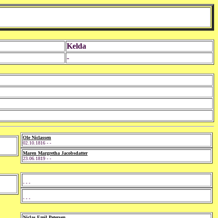
Kelda
-
Ole Niclassen
02.10.1816 - -
Maren Margretha Jacobsdatter
23.06.1819 - -
- - -
- - -
Niclas Emil Petersen