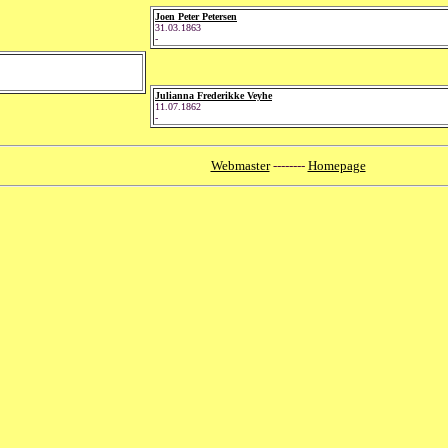
Joen Peter Petersen
31.03.1863
-
Julianna Frederikke Veyhe
11.07.1862
-
Webmaster
--------
Homepage