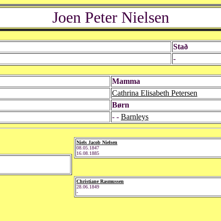
Joen Peter Nielsen
Stað
-
Mamma
Cathrina Elisabeth Petersen
Børn
- -
Barnleys
Niels Jacob Nielsen
08.05.1847
16.08.1885
Christiane Rasmussen
28.06.1849
-