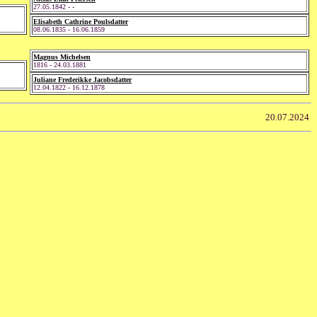
27.05.1842 - -
Elisabeth Cathrine Poulsdatter
08.06.1835 - 16.06.1859
Magnus Michelsen
1816 - 24.03.1881
Juliane Frederikke Jacobsdatter
12.04.1822 - 16.12.1878
20.07.2024