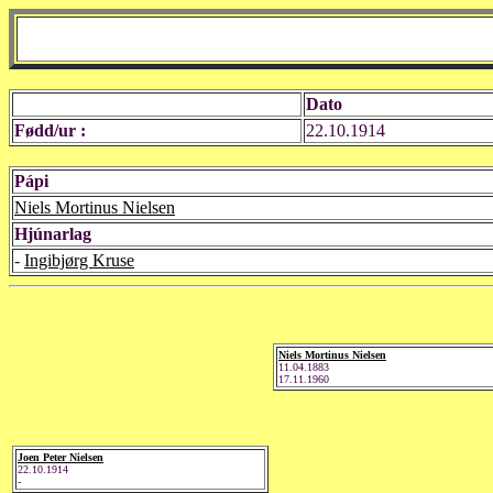
Dato
Fødd/ur :
22.10.1914
Pápi
Niels Mortinus Nielsen
Hjúnarlag
-
Ingibjørg Kruse
Niels Mortinus Nielsen
11.04.1883
17.11.1960
Joen Peter Nielsen
22.10.1914
-