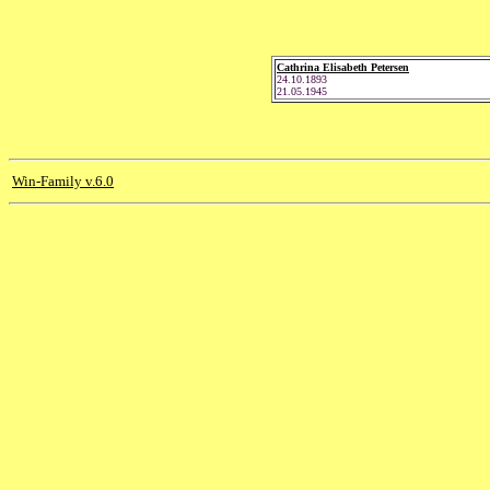
Cathrina Elisabeth Petersen
24.10.1893
21.05.1945
Win-Family v.6.0