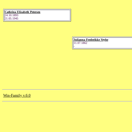
Cathrina Elisabeth Petersen
24.10.1893
21.05.1945
Julianna Frederikke Veyhe
11.07.1862
-
Win-Family v.6.0