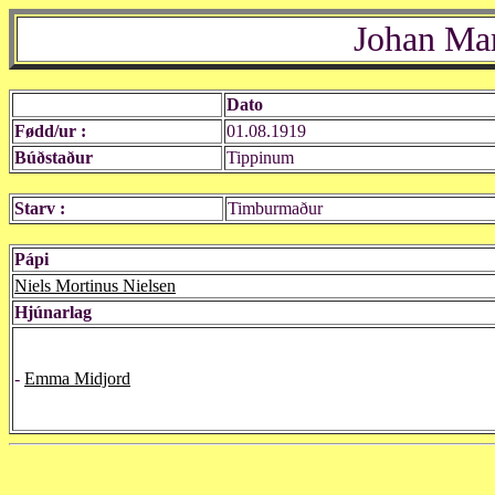
Johan Mar
Dato
Fødd/ur :
01.08.1919
Búðstaður
Tippinum
Starv :
Timburmaður
Pápi
Niels Mortinus Nielsen
Hjúnarlag
-
Emma Midjord