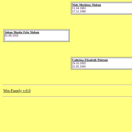
Niels Mortinus Nielsen
11.04.1883
17.11.1960
Johan Martin Frits Nielsen
01.08.1919
-
Cathrina Elisabeth Petersen
24.10.1893
21.05.1945
Win-Family v.6.0