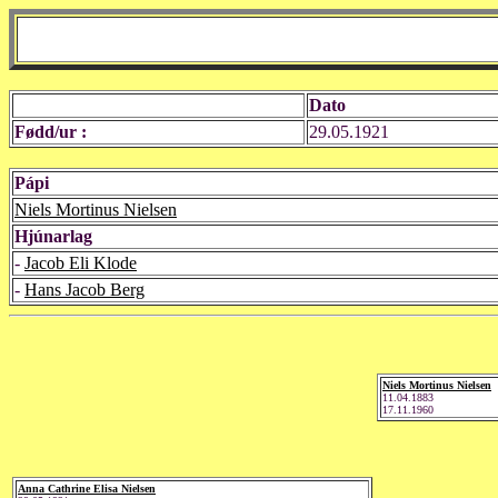
Dato
Fødd/ur :
29.05.1921
Pápi
Niels Mortinus Nielsen
Hjúnarlag
-
Jacob Eli Klode
-
Hans Jacob Berg
Niels Mortinus Nielsen
11.04.1883
17.11.1960
Anna Cathrine Elisa Nielsen