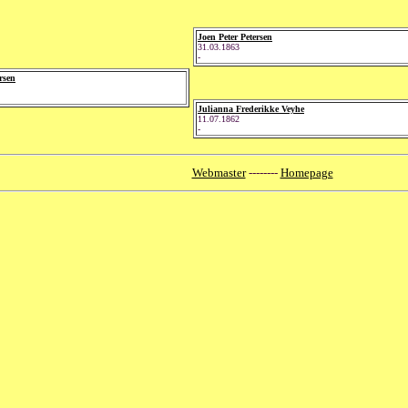
Joen Peter Petersen
31.03.1863
-
rsen
Julianna Frederikke Veyhe
11.07.1862
-
Webmaster
--------
Homepage