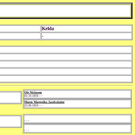
Kelda
-
Ole Niclassen
02.10.1816 - -
Maren Margretha Jacobsdatter
23.06.1819 - -
- - -
- - -