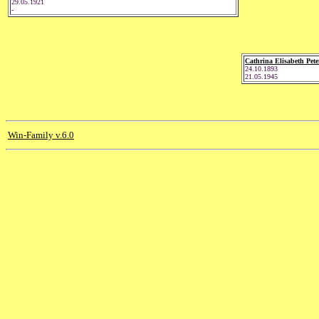
29.05.1921
-
Cathrina Elisabeth Pete
24.10.1893
21.05.1945
Win-Family v.6.0