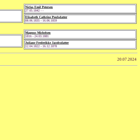
Niclas Emil Petersen
27.05.1842 - -
Elisabeth Cathrine Poulsdatter
08.06.1835 - 16.06.1859
Magnus Michelsen
1816 - 24.03.1881
Juliane Frederikke Jacobsdatter
12.04.1822 - 16.12.1878
20.07.2024