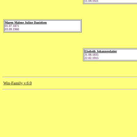
11.04.1921
Maren Malene Juline Danielsen
01.07.1871
03.09.1960
Elsebeth Johannesdatter
31.08.1835
22.02.1915
Win-Family v.6.0