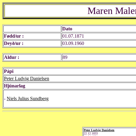
Maren Malen
Dato
Fødd/ur :
01.07.1871
Deyð/ur :
03.09.1960
Aldur :
89
Pápi
Peter Ludvig Danielsen
Hjúnarlag
-
Niels Julius Sundberg
Peter Ludvig Danielsen
22.12.1833