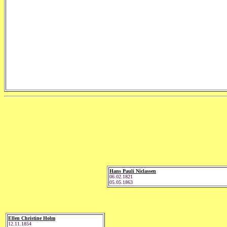
Hans Pauli Niclassen
06.02.1821
05.05.1863
Ellen Christine Holm
12.11.1854