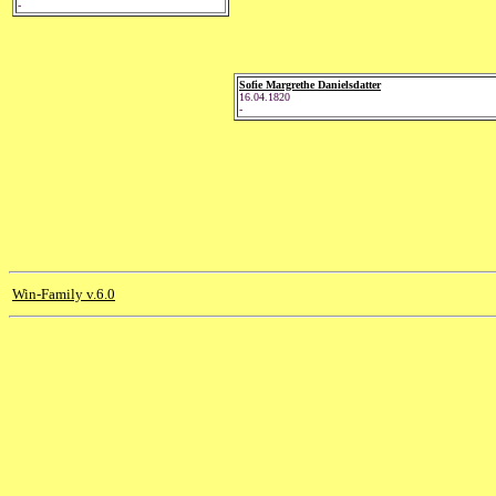
-
Sofie Margrethe Danielsdatter
16.04.1820
-
Win-Family v.6.0