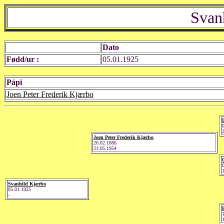
Svan
Dato
Fødd/ur :
05.01.1925
Pápi
Joen Peter Frederik Kjærbo
Joen Peter Frederik Kjærbo
26.02.1886
21.05.1954
Svanhild Kjærbo
05.01.1925
-