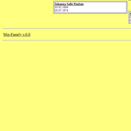
Johanna Sofie Poulsen
10.02.1894
20.07.1974
Win-Family v.6.0