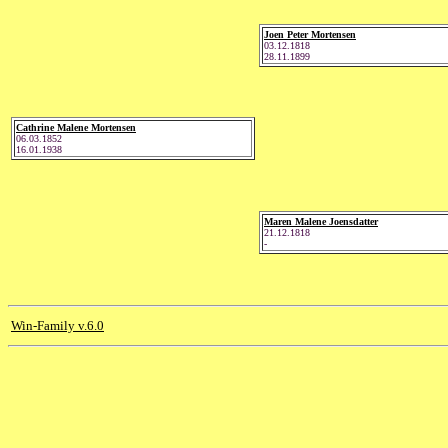
Joen Peter Mortensen
03.12.1818
28.11.1899
Cathrine Malene Mortensen
06.03.1852
16.01.1938
Maren Malene Joensdatter
21.12.1818
-
Win-Family v.6.0