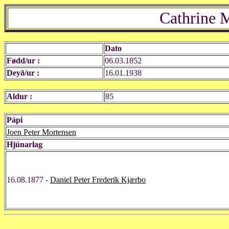
Cathrine 
Dato
Fødd/ur :
06.03.1852
Deyð/ur :
16.01.1938
Aldur :
85
Pápi
Joen Peter Mortensen
Hjúnarlag
16.08.1877 -
Daniel Peter Frederik Kjærbo