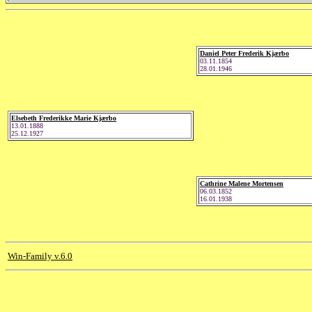
Daniel Peter Frederik Kjærbo
03.11.1854
28.01.1946
Elsebeth Frederikke Marie Kjærbo
13.01.1888
25.12.1927
Cathrine Malene Mortensen
06.03.1852
16.01.1938
Win-Family v.6.0