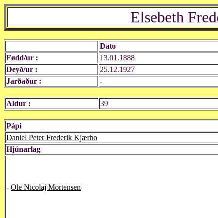
Elsebeth Fre
Dato
Fødd/ur :
13.01.1888
Deyð/ur :
25.12.1927
Jarðaður :
-
Aldur :
39
Pápi
Daniel Peter Frederik Kjærbo
Hjúnarlag
-
Ole Nicolaj Mortensen