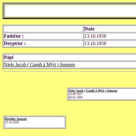
Dato
Fødd/ur :
13.10.1858
Doypt/ur :
13.10.1858
Pápi
Niels Jacob ( Gamli á Mýri ) Joensen
Niels Jacob ( Gamli á Mýri ) Joensen
10.08.1827
08.01.1899
Birgithe Joensen
13.10.1858
-