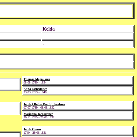
Kelda
-
-
Thomas Magnussen
08.08.1760 - 1834
Anna Joensdatter
23.03.1759 - 1846
Jacob ( Rádni Bóndi) Jacobsen
07.07.1769 - 08.08.1832
Marianna Joensdatter
20.11.1765 - 20.09.1832
Jacob Olesen
1740 - 29.06.1831