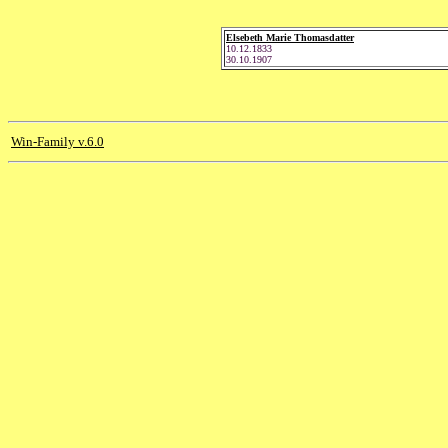
Elsebeth Marie Thomasdatter
10.12.1833
30.10.1907
Win-Family v.6.0