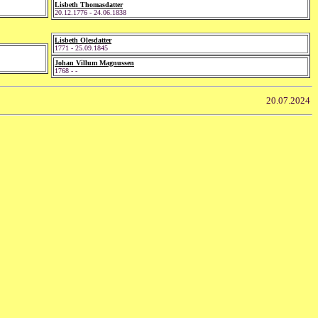
Lisbeth Thomasdatter
20.12.1776 - 24.06.1838
Lisbeth Olesdatter
1771 - 25.09.1845
Johan Villum Magnussen
1768 - -
20.07.2024