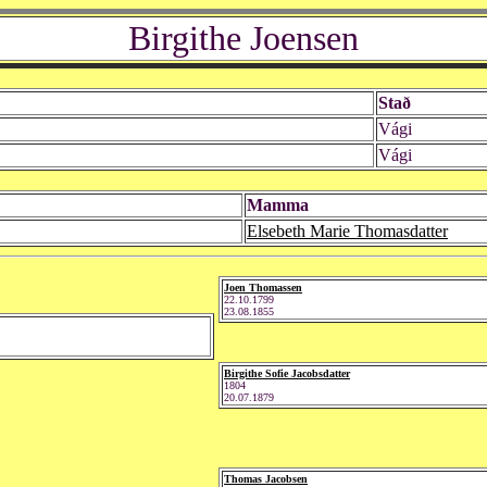
Birgithe Joensen
Stað
Vági
Vági
Mamma
Elsebeth Marie Thomasdatter
Joen Thomassen
22.10.1799
23.08.1855
Birgithe Sofie Jacobsdatter
1804
20.07.1879
Thomas Jacobsen