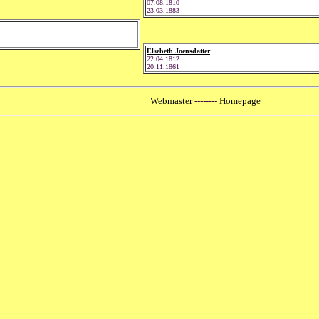
07.08.1810
23.03.1883
Elsebeth Joensdatter
22.04.1812
20.11.1861
Webmaster
--------
Homepage