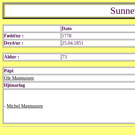
Sunne
Dato
Fødd/ur :
1778
Deyð/ur :
25.04.1851
Aldur :
73
Pápi
Ole Magnussen
Hjúnarlag
-
Michel Magnussen