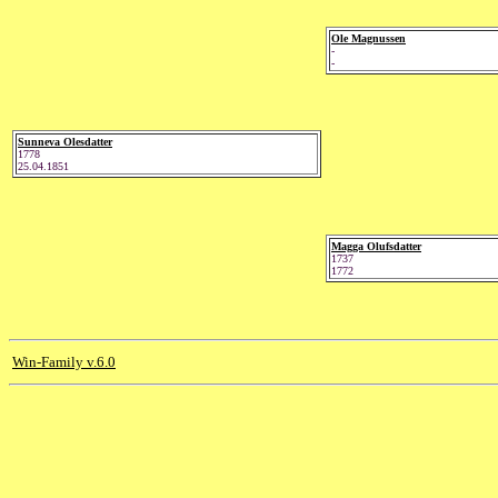
Ole Magnussen
-
-
Sunneva Olesdatter
1778
25.04.1851
Magga Olufsdatter
1737
1772
Win-Family v.6.0