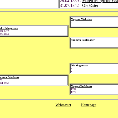
28.04.1839 -
Maren Margrethe Øst
31.07.1842 -
Ole Øster
Magnus Michelsen
-
-
chel Magnussen
.09.1772
.01.1850
Sunneva Poulsdatter
-
-
Ole Magnussen
-
-
nneva Olesdatter
78
.04.1851
Magga Olufsdatter
1737
1772
Webmaster
--------
Homepage