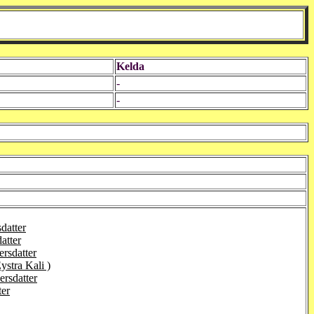
Kelda
-
-
datter
atter
rsdatter
ystra Kali )
ersdatter
ter