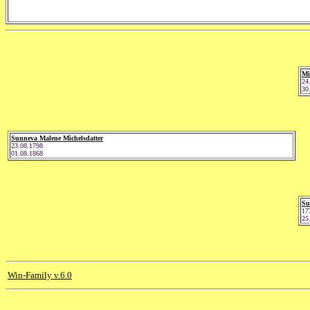
Mi
24
30
Sunneva Malene Michelsdatter
23.08.1798
01.08.1868
Su
17
25
Win-Family v.6.0