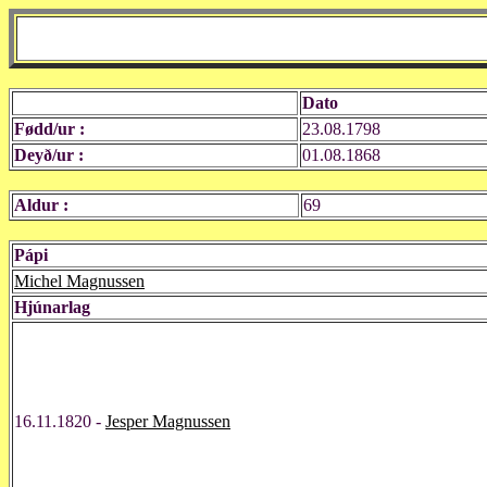
Dato
Fødd/ur :
23.08.1798
Deyð/ur :
01.08.1868
Aldur :
69
Pápi
Michel Magnussen
Hjúnarlag
16.11.1820 -
Jesper Magnussen