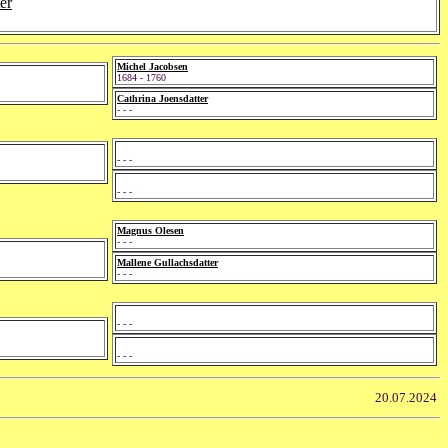
er
Michel Jacobsen
1684 - 1760
Cathrina Joensdatter
- - -
- - -
- - -
Magnus Olesen
- - -
Mallene Gullachsdatter
- - -
- - -
- - -
20.07.2024