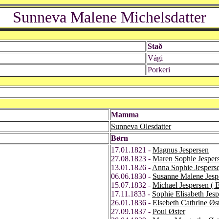
Sunneva Malene Michelsdatter
Stað
Vági
Porkeri
Mamma
Sunneva Olesdatter
Børn
17.01.1821 -
Magnus Jespersen
27.08.1823 -
Maren Sophie Jespers
13.01.1826 -
Anna Sophie Jespersd
06.06.1830 -
Susanne Malene Jespe
15.07.1832 -
Michael Jespersen ( E
17.11.1833 -
Sophie Elisabeth Jesp
26.01.1836 -
Elsebeth Cathrine Øs
27.09.1837 -
Poul Øster