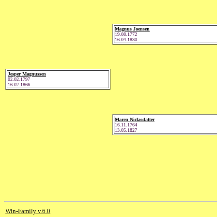
Magnus Joensen
19.08.1772
16.04.1830
Jesper Magnussen
02.02.1797
16.02.1866
Maren Niclasdatter
16.11.1764
13.05.1827
Win-Family v.6.0