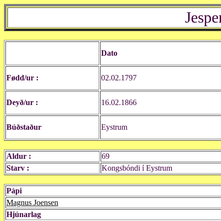
Jespe
Dato
Fødd/ur :
02.02.1797
Deyð/ur :
16.02.1866
Búðstaður
Eystrum
Aldur :
69
Starv :
Kongsbóndi í Eystrum
Pápi
Magnus Joensen
Hjúnarlag