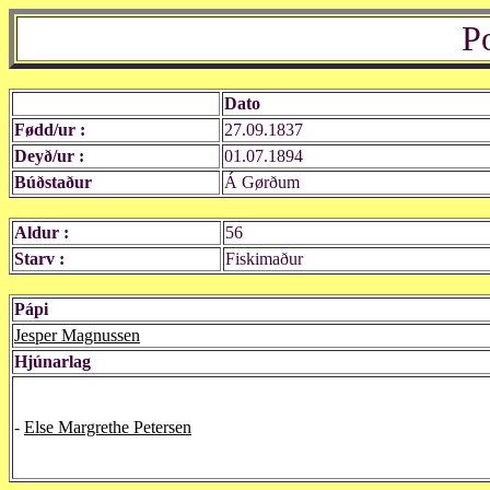
P
Dato
Fødd/ur :
27.09.1837
Deyð/ur :
01.07.1894
Búðstaður
Á Gørðum
Aldur :
56
Starv :
Fiskimaður
Pápi
Jesper Magnussen
Hjúnarlag
-
Else Margrethe Petersen