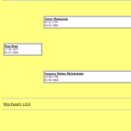
Jesper Magnussen
02.02.1797
16.02.1866
Poul Øster
27.09.1837
01.07.1894
Sunneva Malene Michelsdatter
23.08.1798
01.08.1868
Win-Family v.6.0