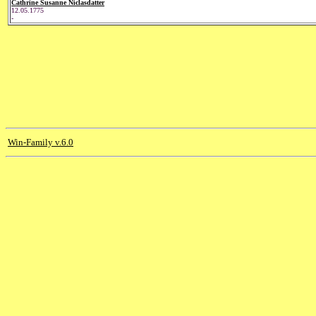
Cathrine Susanne Niclasdatter
12.05.1775
-
Win-Family v.6.0