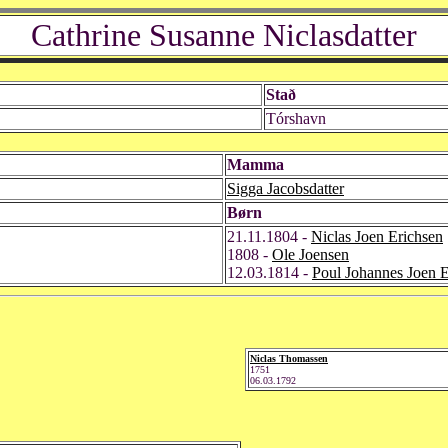
Cathrine Susanne Niclasdatter
Stað
Tórshavn
Mamma
Sigga Jacobsdatter
Børn
21.11.1804 -
Niclas Joen Erichsen
1808 -
Ole Joensen
12.03.1814 -
Poul Johannes Joen E
Niclas Thomassen
1751
06.03.1792