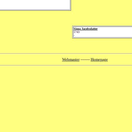
Sigga Jacobsdatter
1743
-
Webmaster
--------
Homepage