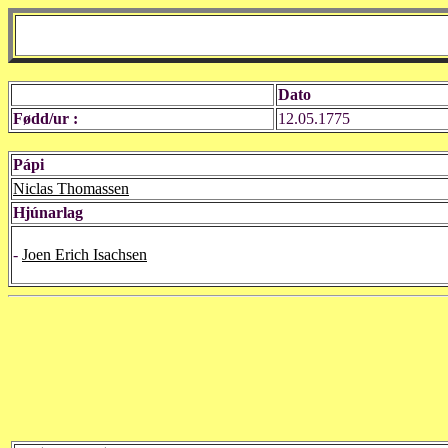
Dato
Fødd/ur :
12.05.1775
Pápi
Niclas Thomassen
Hjúnarlag
-
Joen Erich Isachsen