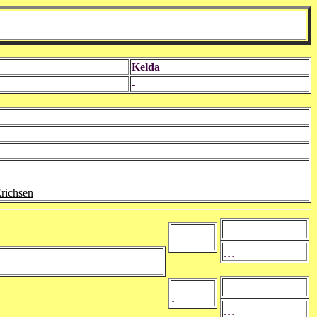
Kelda
-
richsen
- - -
-
-
- - -
- - -
-
-
- - -