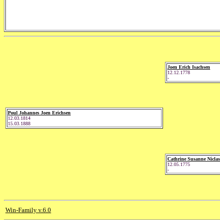
Joen Erich Isachsen
12.12.1778
-
Poul Johannes Joen Erichsen
12.03.1814
15.03.1888
Cathrine Susanne Niclas
12.05.1775
-
Win-Family v.6.0