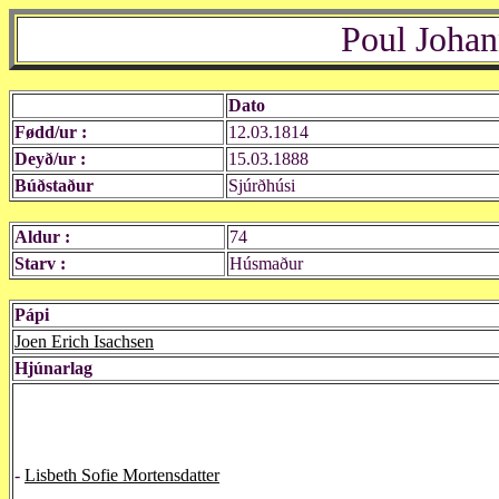
Poul Johan
Dato
Fødd/ur :
12.03.1814
Deyð/ur :
15.03.1888
Búðstaður
Sjúrðhúsi
Aldur :
74
Starv :
Húsmaður
Pápi
Joen Erich Isachsen
Hjúnarlag
-
Lisbeth Sofie Mortensdatter