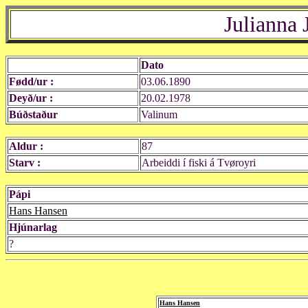
Julianna
Dato
Fødd/ur :
03.06.1890
Deyð/ur :
20.02.1978
Búðstaður
Valinum
Aldur :
87
Starv :
Arbeiddi í fiski á Tvøroyri
Pápi
Hans Hansen
Hjúnarlag
?
Hans Hansen