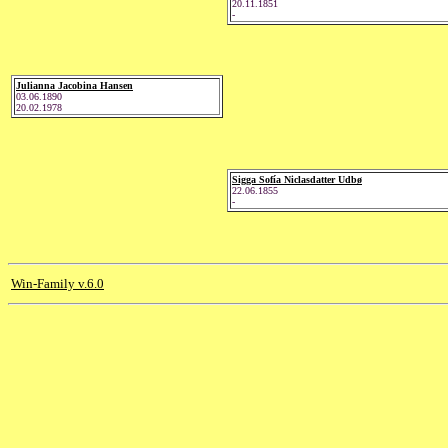
20.11.1851
-
Julianna Jacobina Hansen
03.06.1890
20.02.1978
Sigga Sofía Niclasdatter Udbø
22.06.1855
-
Win-Family v.6.0