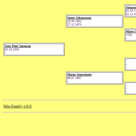
Johann
02.10.1
02.12.1
Søren Johannesen
26.09.1802
27.12.1879
Marie 
1782
-
Joen Peter Sørensen
02.10.1836
-
-
-
Maren Joensdatter
08.07.1807
-
-
-
Win-Family v.6.0