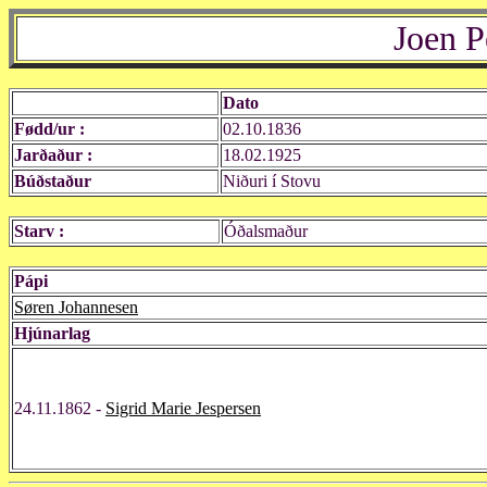
Joen P
Dato
Fødd/ur :
02.10.1836
Jarðaður :
18.02.1925
Búðstaður
Niðuri í Stovu
Starv :
Óðalsmaður
Pápi
Søren Johannesen
Hjúnarlag
24.11.1862 -
Sigrid Marie Jespersen