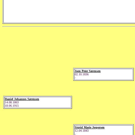
Joen Peter Sørensen
02.10.1836
-
Daniel Johannes Sørensen
14.08.1863
18.06.1915
Sigrid Marie Jespersen
12.04.1843
-