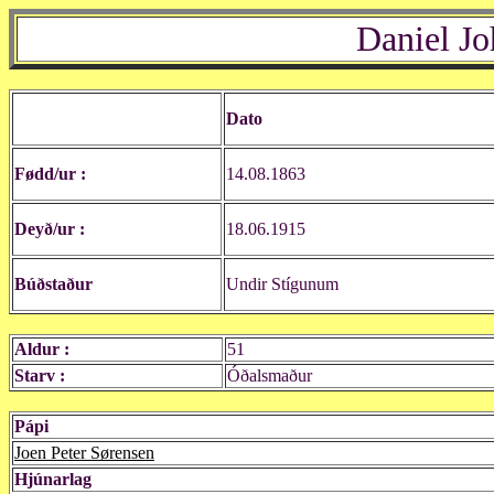
Daniel J
Dato
Fødd/ur :
14.08.1863
Deyð/ur :
18.06.1915
Búðstaður
Undir Stígunum
Aldur :
51
Starv :
Óðalsmaður
Pápi
Joen Peter Sørensen
Hjúnarlag