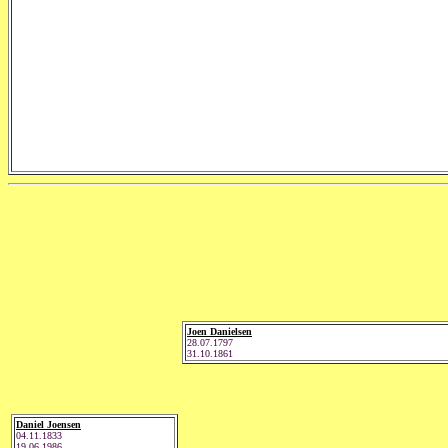
Joen Danielsen
28.07.1797
31.10.1861
Daniel Joensen
04.11.1833
19.06.1986