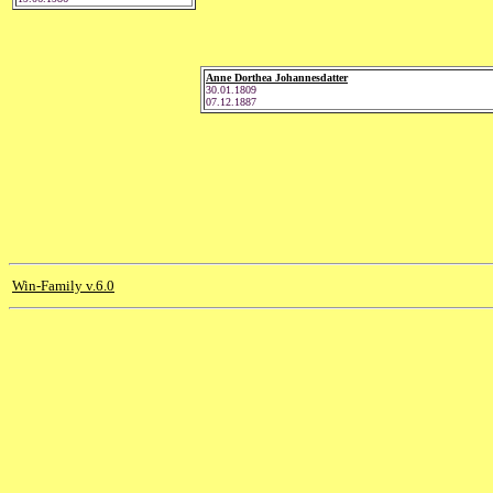
Anne Dorthea Johannesdatter
30.01.1809
07.12.1887
Win-Family v.6.0