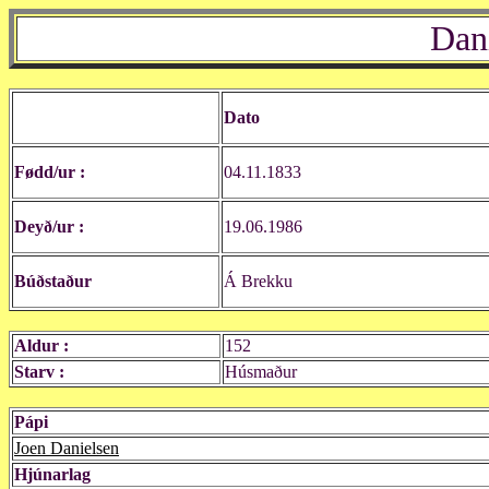
Dan
Dato
Fødd/ur :
04.11.1833
Deyð/ur :
19.06.1986
Búðstaður
Á Brekku
Aldur :
152
Starv :
Húsmaður
Pápi
Joen Danielsen
Hjúnarlag